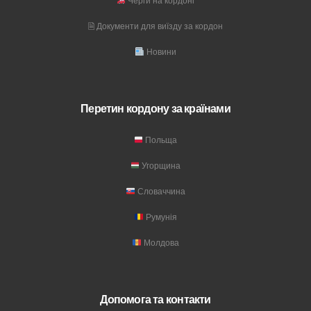
Черги на кордоні
🗎 Документи для виїзду за кордон
Новини
Перетин кордону за країнами
Польща
Угорщина
Словаччина
Румунія
Молдова
Допомога та контакти