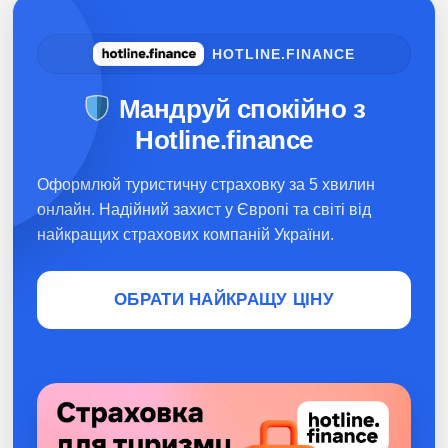
HOTLINE.FINANCE
Мандруй спокійно з
Hotline.finance
Оформлюй туристичну страховку за 5 хвилин
онлайн. Надійний захист у Європі та світі від
найкращих страхових компаній України.
ОБРАТИ НАЙКРАЩУ ЦІНУ