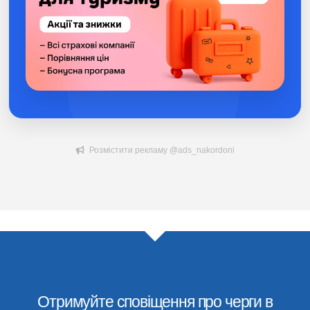
Розмістити рекламу @ads_nakordoni
Отримуйте сповіщення про черги в