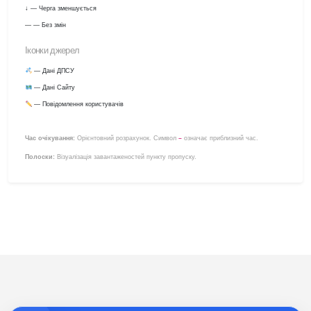
↓ — Черга зменшується
— — Без змін
Іконки джерел
— Дані ДПСУ
— Дані Сайту
— Повідомлення користувачів
Час очікування:
Орієнтовний розрахунок. Символ
означає приблизний час.
~
Полоски:
Візуалізація завантаженостей пункту пропуску.