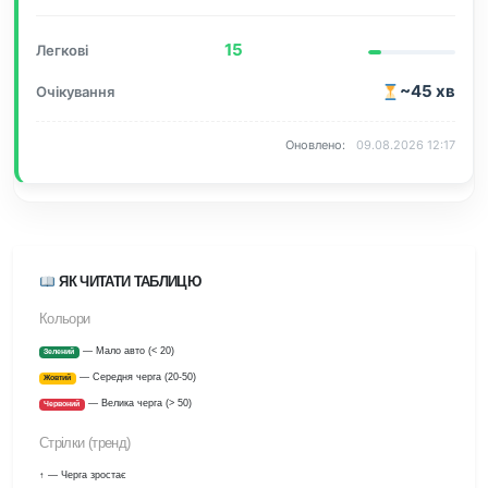
15
~45 хв
09.08.2026 12:17
ЯК ЧИТАТИ ТАБЛИЦЮ
Кольори
— Мало авто (< 20)
Зелений
— Середня черга (20-50)
Жовтий
— Велика черга (> 50)
Червоний
Стрілки (тренд)
↑ — Черга зростає