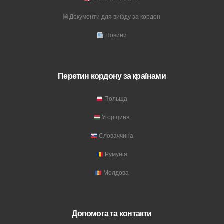
🗎 Документи для виїзду за кордон
Новини
Перетин кордону за країнами
Польща
Угорщина
Словаччина
Румунія
Молдова
Допомога та контакти