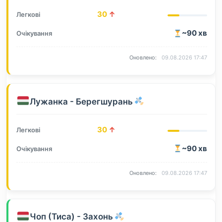
30
↑
~90 хв
09.08.2026 17:47
Лужанка - Берегшурань
30
↑
~90 хв
09.08.2026 17:47
Чоп (Тиса) - Захонь