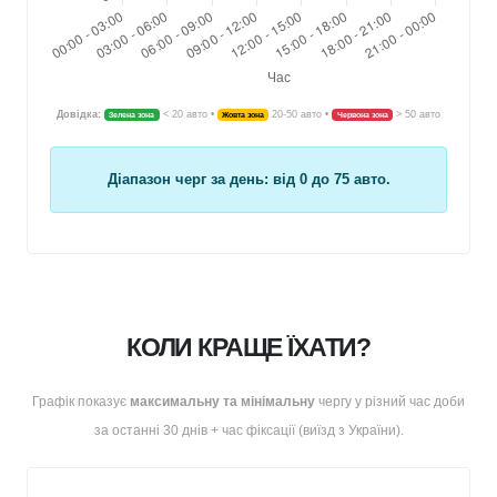
Довідка:
< 20 авто •
20-50 авто •
> 50 авто
Зелена зона
Жовта зона
Червона зона
Діапазон черг за день: від
0
до
75
авто.
КОЛИ КРАЩЕ ЇХАТИ?
Графік показує
максимальну та мінімальну
чергу у різний час доби
за останні 30 днів + час фіксації (
виїзд з України
).