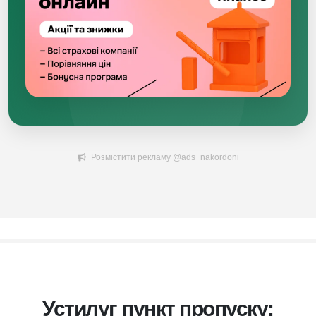
Розмістити рекламу @ads_nakordoni
Устилуг пункт пропуску: