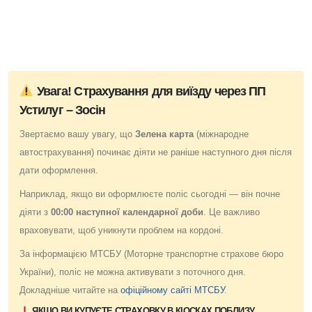
Увага! Страхування для виїзду через ПП
Устилуг – Зосін
Звертаємо вашу увагу, що
Зелена карта
(міжнародне
автострахування) починає діяти не раніше наступного дня після
дати оформлення.
Наприклад, якщо ви оформлюєте поліс сьогодні — він почне
діяти з
00:00 наступної календарної доби
. Це важливо
враховувати, щоб уникнути проблем на кордоні.
За інформацією МТСБУ (Моторне транспортне страхове бюро
України), поліс не можна активувати з поточного дня.
Докладніше читайте на
офіційному сайті МТСБУ
.
ЯКЩО ВИ КУПУЄТЕ СТРАХОВКУ В КІОСКАХ ПОБЛИЗУ