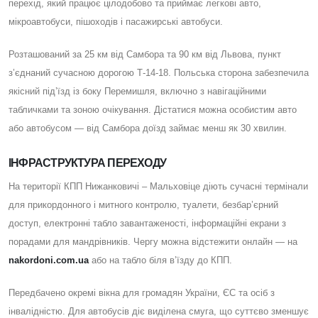
перехід, який працює цілодобово та приймає легкові авто,
мікроавтобуси, пішоходів і пасажирські автобуси.
Розташований за 25 км від Самбора та 90 км від Львова, пункт
з’єднаний сучасною дорогою Т-14-18. Польська сторона забезпечила
якісний під’їзд із боку Перемишля, включно з навігаційними
табличками та зоною очікування. Дістатися можна особистим авто
або автобусом — від Самбора доїзд займає менш як 30 хвилин.
ІНФРАСТРУКТУРА ПЕРЕХОДУ
На території КПП Нижанковичі – Мальховіце діють сучасні термінали
для прикордонного і митного контролю, туалети, безбар’єрний
доступ, електронні табло завантаженості, інформаційні екрани з
порадами для мандрівників. Чергу можна відстежити онлайн — на
nakordoni.com.ua
або на табло біля в’їзду до КПП.
Передбачено окремі вікна для громадян України, ЄС та осіб з
інвалідністю. Для автобусів діє виділена смуга, що суттєво зменшує