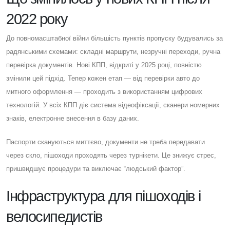
2022 року
До повномасштабної війни більшість пунктів пропуску будувались за
радянськими схемами: складні маршрути, незручні переходи, ручна
перевірка документів. Нові КПП, відкриті у 2025 році, повністю
змінили цей підхід. Тепер кожен етап — від перевірки авто до
митного оформлення — проходить з використанням цифрових
технологій. У всіх КПП діє система відеофіксації, сканери номерних
знаків, електронне внесення в базу даних.
Паспорти скануються миттєво, документи не треба передавати
через скло, пішоходи проходять через турнікети. Це знижує стрес,
пришвидшує процедури та виключає “людський фактор”.
Інфраструктура для пішоходів і
велосипедистів