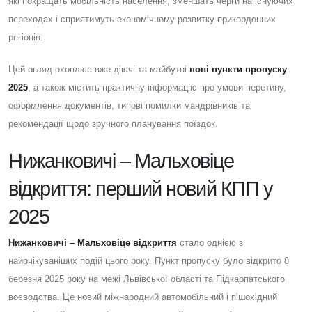
які покращать мобільність населення, зменшать черги на існуючих
переходах і сприятимуть економічному розвитку прикордонних
регіонів.
Цей огляд охоплює вже діючі та майбутні
нові пункти пропуску
2025
, а також містить практичну інформацію про умови перетину,
оформлення документів, типові помилки мандрівників та
рекомендації щодо зручного планування поїздок.
Нижанковичі – Мальховіце
відкриття: перший новий КПП у
2025
Нижанковичі – Мальховіце відкриття
стало однією з
найочікуваніших подій цього року. Пункт пропуску було відкрито 8
березня 2025 року на межі Львівської області та Підкарпатського
воєводства. Це новий міжнародний автомобільний і пішохідний