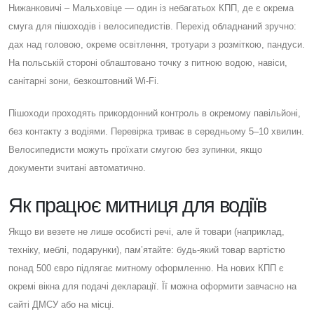
Нижанковичі – Мальховіце — один із небагатьох КПП, де є окрема
смуга для пішоходів і велосипедистів. Перехід обладнаний зручно:
дах над головою, окреме освітлення, тротуари з розміткою, пандуси.
На польській стороні облаштовано точку з питною водою, навіси,
санітарні зони, безкоштовний Wi-Fi.
Пішоходи проходять прикордонний контроль в окремому павільйоні,
без контакту з водіями. Перевірка триває в середньому 5–10 хвилин.
Велосипедисти можуть проїхати смугою без зупинки, якщо
документи зчитані автоматично.
Як працює митниця для водіїв
Якщо ви везете не лише особисті речі, але й товари (наприклад,
техніку, меблі, подарунки), пам’ятайте: будь-який товар вартістю
понад 500 євро підлягає митному оформленню. На нових КПП є
окремі вікна для подачі декларації. Її можна оформити завчасно на
сайті ДМСУ або на місці.