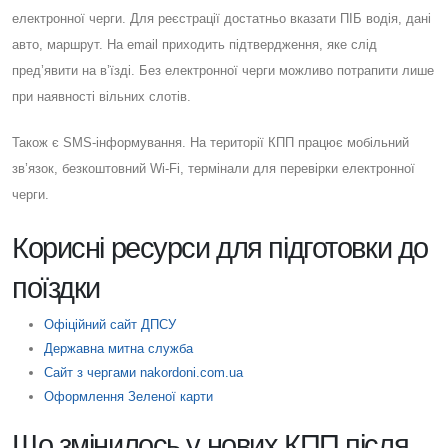
електронної черги. Для реєстрації достатньо вказати ПІБ водія, дані
авто, маршрут. На email приходить підтвердження, яке слід
пред’явити на в’їзді. Без електронної черги можливо потрапити лише
при наявності вільних слотів.
Також є SMS-інформування. На території КПП працює мобільний
зв’язок, безкоштовний Wi-Fi, термінали для перевірки електронної
черги.
Корисні ресурси для підготовки до
поїздки
Офіційний сайт ДПСУ
Державна митна служба
Сайт з чергами nakordoni.com.ua
Оформлення Зеленої карти
Що змінилось у нових КПП після